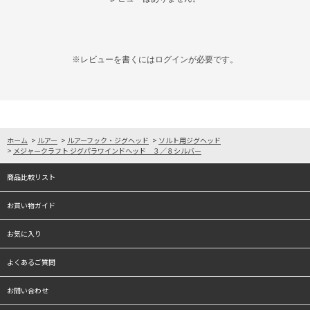
※レビューを書くには
ログイン
が必要です。
ホーム
>
ルアー
>
ルアーフック・ジグヘッド
>
ソルト用ジグヘッド
>
メジャークラフト ジグパラワインドヘッド ３／８シルバー
商品比較リスト
お買い物ガイド
お気に入り
よくあるご質問
お問い合わせ