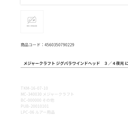
商品コード：4560350790229
メジャークラフト ジグパラワインドヘッド ３／４夜光 
TKM-16-07-10
MC-340030 メジャークラフト
BC-000000 その他
PUB-20010101
LPC-06 ルアー用品