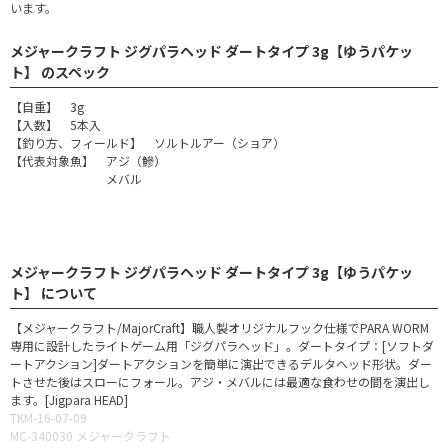
います。
メジャークラフト ジグパラヘッド ダートタイプ 3g【ゆうパケッ
ト】 のスペック
【自重】 3g
【入数】 5本入
【釣り方、フィールド】 ソルトルアー（ショア）
【代表対象魚】 アジ（鰺）
メバル
メジャークラフト ジグパラヘッド ダートタイプ 3g【ゆうパケッ
ト】 について
【メジャークラフト/MajorCraft】職人製オリジナルフック仕様でPARA WORM
専用に設計したライトゲーム用「ジグパラヘッド」。ダートタイプ：[ソフトダ
ートアクション]ダートアクションを簡単に演出できるデルタヘッド形状。ダー
トさせた後はスローにフォール。アジ・メバルには最適な食わせの間を演出し
ます。[Jigpara HEAD]
TKM-16-07-09
MC-340030 メジャークラフト