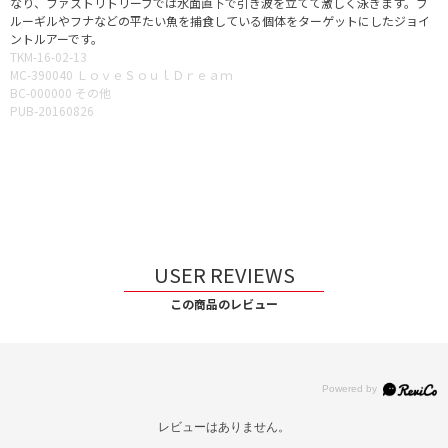
なり、ファストリトリーブでは水面直下で引き波を立てて激しく泳ぎます。ブ
ルーギルやフナなどの平たい魚を捕食している個体をターゲットにしたジョイ
ントルアーです。
TKM-16-02-13
MC-390040 ＬｏｖｅＳｏｕｌＤｒｅａｍ
BC-000000 その他
PUB-20160826
USER REVIEWS
この商品のレビュー
レビューはありません。