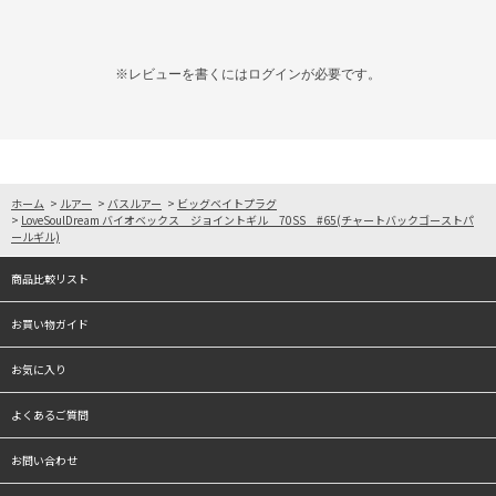
※レビューを書くには
ログイン
が必要です。
ホーム
>
ルアー
>
バスルアー
>
ビッグベイトプラグ
>
LoveSoulDream バイオベックス ジョイントギル 70SS #65(チャートバックゴーストパ
ールギル)
商品比較リスト
お買い物ガイド
お気に入り
よくあるご質問
お問い合わせ