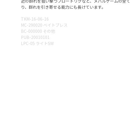
近の群れを狙い撃つフロートリグなど、メバルゲームの全て
り、群れを引き寄せる能力にも長けています。
TKM-16-06-16
MC-290020 ベイトブレス
BC-000000 その他
PUB-20010101
LPC-05 ライトSW