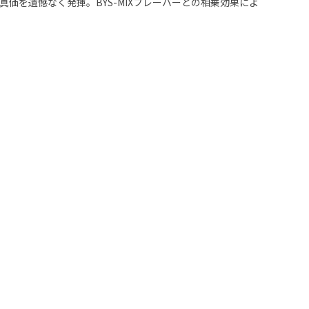
を遺憾なく発揮。BYS-MIXフレーバーとの相乗効果によ