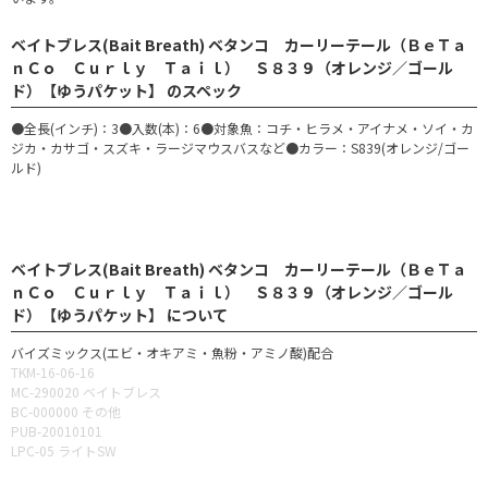
ベイトブレス(Bait Breath) ベタンコ カーリーテール（ＢｅＴａ
ｎＣｏ Ｃｕｒｌｙ Ｔａｉｌ） Ｓ８３９（オレンジ／ゴール
ド）【ゆうパケット】 のスペック
●全長(インチ)：3●入数(本)：6●対象魚：コチ・ヒラメ・アイナメ・ソイ・カ
ジカ・カサゴ・スズキ・ラージマウスバスなど●カラー：S839(オレンジ/ゴー
ルド)
ベイトブレス(Bait Breath) ベタンコ カーリーテール（ＢｅＴａ
ｎＣｏ Ｃｕｒｌｙ Ｔａｉｌ） Ｓ８３９（オレンジ／ゴール
ド）【ゆうパケット】 について
バイズミックス(エビ・オキアミ・魚粉・アミノ酸)配合
TKM-16-06-16
MC-290020 ベイトブレス
BC-000000 その他
PUB-20010101
LPC-05 ライトSW