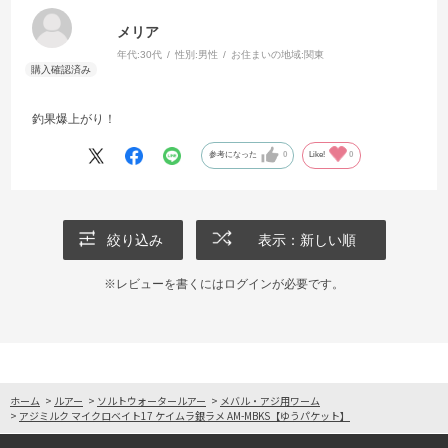
メリア
年代:
30代
性別:
男性
お住まいの地域:
関東
釣果爆上がり！
参考になった
0
Like!
0
絞り込み
表示：新しい順
※レビューを書くには
ログイン
が必要です。
ホーム
>
ルアー
>
ソルトウォータールアー
>
メバル・アジ用ワーム
>
アジミルク マイクロベイト17 ケイムラ銀ラメ AM-MBKS【ゆうパケット】