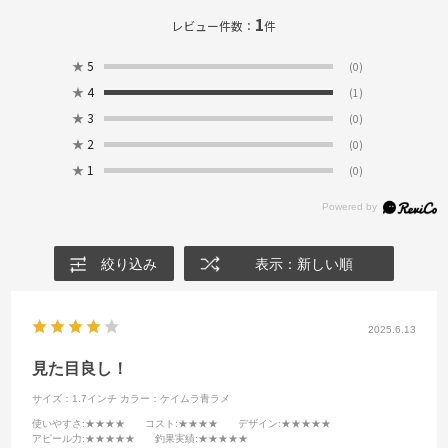
1
レビュー件数：
件
★
5
(0)
★
4
(1)
★
3
(0)
★
2
(0)
★
1
(0)
絞り込み
表示：新しい順
2025.6.13
見た目良し！
サイズ：1.7インチ
カラー：ケイムラ青ラメ
使いやすさ
:★★★★
コスト
:★★★★
デザイン
:★★★★★
アピール力
:★★★★★
釣果実績
:★★★★★