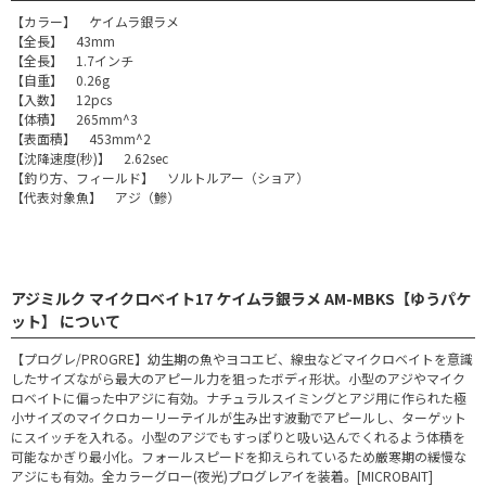
【カラー】 ケイムラ銀ラメ
【全長】 43mm
【全長】 1.7インチ
【自重】 0.26g
【入数】 12pcs
【体積】 265mm^3
【表面積】 453mm^2
【沈降速度(秒)】 2.62sec
【釣り方、フィールド】 ソルトルアー（ショア）
【代表対象魚】 アジ（鰺）
アジミルク マイクロベイト17 ケイムラ銀ラメ AM-MBKS【ゆうパケ
ット】 について
【プログレ/PROGRE】幼生期の魚やヨコエビ、線虫などマイクロベイトを意識
したサイズながら最大のアピール力を狙ったボディ形状。小型のアジやマイク
ロベイトに偏った中アジに有効。ナチュラルスイミングとアジ用に作られた極
小サイズのマイクロカーリーテイルが生み出す波動でアピールし、ターゲット
にスイッチを入れる。小型のアジでもすっぽりと吸い込んでくれるよう体積を
可能なかぎり最小化。フォールスピードを抑えられているため厳寒期の緩慢な
アジにも有効。全カラーグロー(夜光)プログレアイを装着。[MICROBAIT]