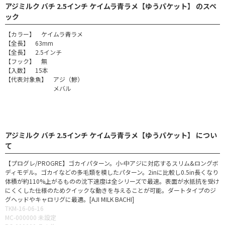
アジミルク バチ 2.5インチ ケイムラ青ラメ【ゆうパケット】 のスペ
ック
【カラー】 ケイムラ青ラメ
【全長】 63mm
【全長】 2.5インチ
【フック】 無
【入数】 15本
【代表対象魚】 アジ（鰺）
メバル
アジミルク バチ 2.5インチ ケイムラ青ラメ【ゆうパケット】 につい
て
【プログレ/PROGRE】ゴカイパターン。小-中アジに対応するスリム&ロングボ
ディモデル。ゴカイなどの多毛類を模したパターン。2inに比較し0.5in長くなり
体積が約110%上がるものの沈下速度は全シリーズで最速。表面が水抵抗を受け
にくくした仕様のためクイックな動きを与えることが可能。ダートタイプのジ
グヘッドやキャロリグに最適。[AJI MILK BACHI]
TKM-16-06-16
MC-000000 未設定