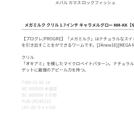
メバル カマス ロックフィッシュ
メガミルク クリル 1.7インチ キャラメルグロー MM-KK
【プログレ/PROGRE】「メガミルク」はナチュラルな
を引き出すことをができるワームです。[24new16][MEGA MILK
クリル
「オキアミ」を模したマイクロベイトパターン。ナチュラ
ゲットに最強のアピール力を持つ。
TKM-16-06-16
MC-000000 未設定
BC-000000 その他
PUB-20240221
LPC-05 ライトSW