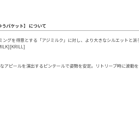
【ゆうパケット】 について
スイミングを得意とする「アジミルク」に対し、より大きなシルエットと
][KRILL]
ルなアピールを演出するピンテールで姿勢を安定。リトリーブ時に波動を