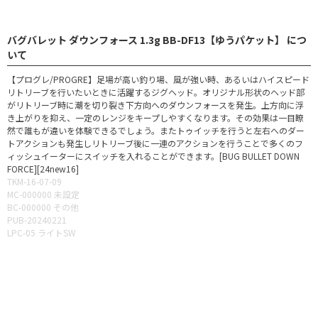
バグバレット ダウンフォース 1.3g BB-DF13【ゆうパケット】 につ
いて
【プログレ/PROGRE】足場が高い釣り場、風が強い時、あるいはハイスピード
リトリーブを行いたいときに活躍するジグヘッド。オリジナル形状のヘッド部
がリトリーブ時に潮を切り裂き下方向へのダウンフォースを発生。上方向に浮
き上がりを抑え、一定のレンジをキープしやすくなります。その効果は一目瞭
然で誰もが違いを体験できるでしょう。またトゥイッチを行うと左右へのダー
トアクションも発生しリトリーブ後に一連のアクションを行うことで多くのフ
ィッシュイーターにスイッチを入れることができます。[BUG BULLET DOWN
FORCE][24new16]
TKM-16-07-09
MC-000000 未設定
BC-000000 その他
PUB-20240221
LPC-05 ライトSW