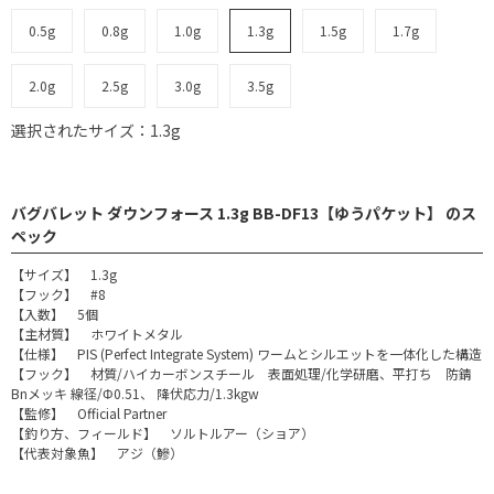
0.5g
0.8g
1.0g
1.3g
1.5g
1.7g
2.0g
2.5g
3.0g
3.5g
選択されたサイズ：1.3g
バグバレット ダウンフォース 1.3g BB-DF13【ゆうパケット】 のス
ペック
【サイズ】 1.3g
【フック】 #8
【入数】 5個
【主材質】 ホワイトメタル
【仕様】 PIS (Perfect Integrate System) ワームとシルエットを一体化した構造
【フック】 材質/ハイカーボンスチール 表面処理/化学研磨、平打ち 防錆
Bnメッキ 線径/Φ0.51、 降伏応力/1.3kgw
【監修】 Official Partner
【釣り方、フィールド】 ソルトルアー（ショア）
【代表対象魚】 アジ（鰺）