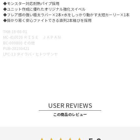
◆モンスター対応耐熱パイプ採用
◆ユニット作成に優れたオリジナル強化スイベル
◆フレア感の強い極太ラバー×2本+水をしっかり動かす太短カーリー×1本
◆掛かり易く安心ファイトできる直列2本結びを採用
TKM-16-08-01
MC-410020 ＲＩＳＥ ＪＡＰＡＮ
BC-000000 その他
PUB-20230421
LPC-13 タイラバ・ヒトツテンヤ
USER REVIEWS
この商品のレビュー