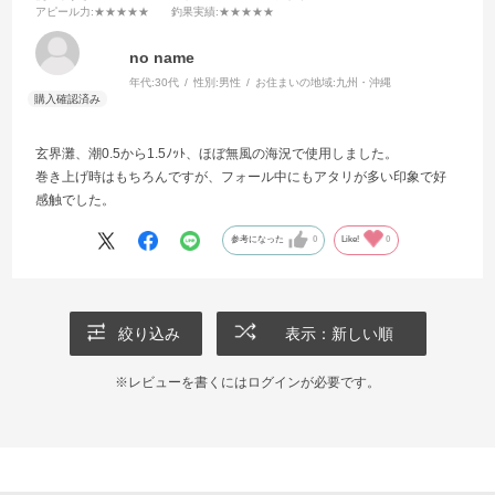
アピール力
:★★★★★
釣果実績
:★★★★★
no name
年代:
30代
性別:
男性
お住まいの地域:
九州・沖縄
玄界灘、潮0.5から1.5ﾉｯﾄ、ほぼ無風の海況で使用しました。
巻き上げ時はもちろんですが、フォール中にもアタリが多い印象で好
感触でした。
参考になった
0
Like!
0
絞り込み
表示：新しい順
※レビューを書くには
ログイン
が必要です。