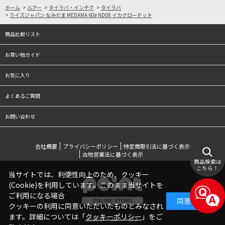
ホーム
>
ルアー
>
タイラバ・インチク
>
タイラバ
>
ライズジャパン なみだま MEDAMA 60g ND08 イカグロードット
商品比較リスト
お買い物ガイド
お気に入り
よくあるご質問
お問い合わせ
会社概要
プライバシーポリシー
特定商取引法に基づく表示
古物営業法に基づく表示
商品検索は
こちら！
当サイトでは、利便性向上のため、クッキー
(Cookie)を利用しています。このまま当サイトを
ご利用になる場合
同意する
クッキーの利用に同意いただいたものとみなされ
ます。詳細については「
クッキーポリシー
」をご
公式ホームページ