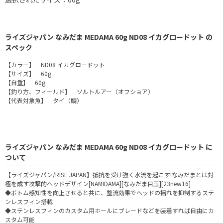
ライズジャパン なみだま MEDAMA 60g ND08 イカグロードット の
スペック
【カラー】 ND08 イカグロードット
【サイズ】 60g
【自重】 60g
【釣り方、フィールド】 ソルトルアー（オフショア）
【代表対象魚】 タイ（鯛）
ライズジャパン なみだま MEDAMA 60g ND08 イカグロードット に
ついて
【ライズジャパン/RISE JAPAN】抵抗を受け強く水流を起こす!なみだまとは対
極を成す攻撃的ヘッドデザイン[NAMIDAMA][なみだま目玉][23new16]
◆ボトム感知性を向上させると共に、整流効果でヘッドの揺れを抑制するステ
ンレスフィン搭載
◆ステンレスフィンのカスタム用ホールにブレードなどを装着すれば自由にカ
スタム可能