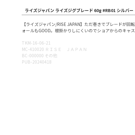
ライズジャパン ライズジグブレード 60g #RB01 シル
【ライズジャパン/RISE JAPAN】ただ巻きでブレー
ォールもGOOD。根掛かりしにくいのでショアからのキャスティング
TKM-16-06-21
MC-410020 ＲＩＳＥ ＪＡＰＡＮ
BC-000000 その他
PUB-20240418