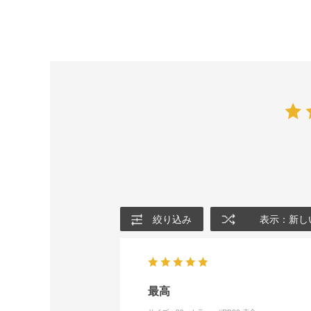
絞り込み
表示：新し
最高