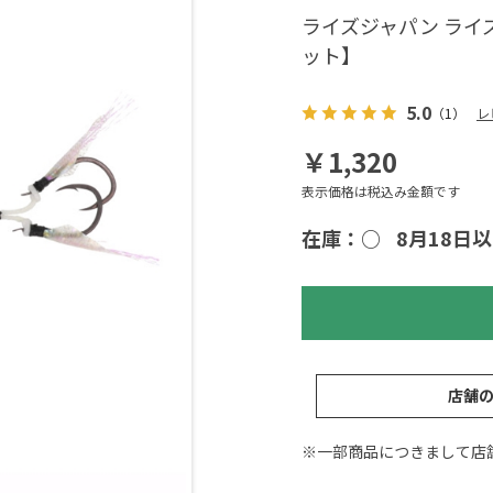
ライズジャパン ライズ
ット】
5.0
（1）
レ
￥1,320
表示価格は税込み金額です
在庫：○
8月18日
店舗
※一部商品につきまして店