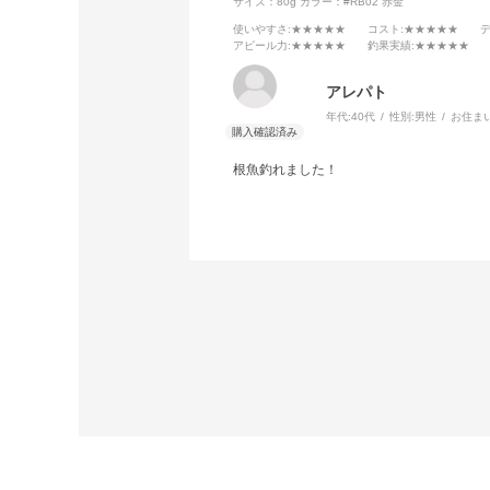
サイズ：80g
カラー：#RB02 赤金
使いやすさ
:★★★★★
コスト
:★★★★★
アピール力
:★★★★★
釣果実績
:★★★★★
アレパト
年代:
40代
性別:
男性
お住ま
根魚釣れました！