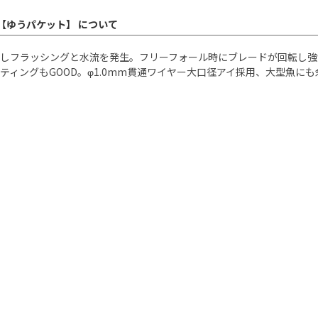
バー【ゆうパケット】 について
ドが回転しフラッシングと水流を発生。フリーフォール時にブレードが回転
もGOOD。φ1.0mm貫通ワイヤー大口径アイ採用、大型魚にも余裕の強靭設計