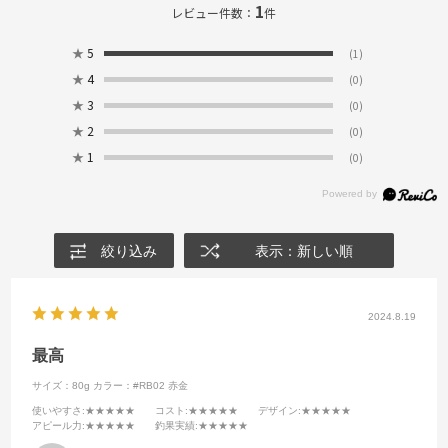
1
レビュー件数：
件
★
5
(1)
★
4
(0)
★
3
(0)
★
2
(0)
★
1
(0)
絞り込み
表示：新しい順
2024.8.19
最高
サイズ：80g
カラー：#RB02 赤金
使いやすさ
:★★★★★
コスト
:★★★★★
デザイン
:★★★★★
アピール力
:★★★★★
釣果実績
:★★★★★