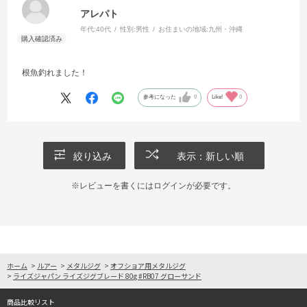
アレパト
年代:
40代
性別:
男性
お住まいの地域:
九州・沖縄
根魚釣れました！
参考になった
0
Like!
0
絞り込み
表示：新しい順
※レビューを書くには
ログイン
が必要です。
ホーム
>
ルアー
>
メタルジグ
>
オフショア用メタルジグ
>
ライズジャパン ライズジグブレード 80g #RB07 グローサンド
商品比較リスト