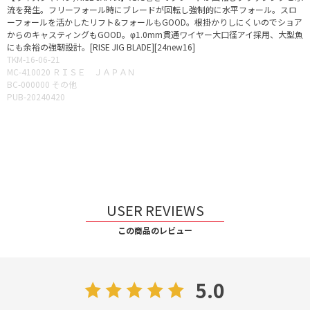
流を発生。フリーフォール時にブレードが回転し強制的に水平フォール。スロ
ーフォールを活かしたリフト&フォールもGOOD。根掛かりしにくいのでショア
からのキャスティングもGOOD。φ1.0mm貫通ワイヤー大口径アイ採用、大型魚
にも余裕の強靭設計。[RISE JIG BLADE][24new16]
TKM-16-06-21
MC-410020 ＲＩＳＥ ＪＡＰＡＮ
BC-000000 その他
PUB-20240420
USER REVIEWS
この商品のレビュー
5.0