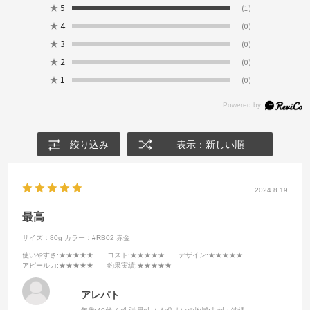
★
5
(1)
★
4
(0)
★
3
(0)
★
2
(0)
★
1
(0)
絞り込み
表示：新しい順
2024.8.19
最高
サイズ：80g
カラー：#RB02 赤金
使いやすさ
:★★★★★
コスト
:★★★★★
デザイン
:★★★★★
アピール力
:★★★★★
釣果実績
:★★★★★
アレパト