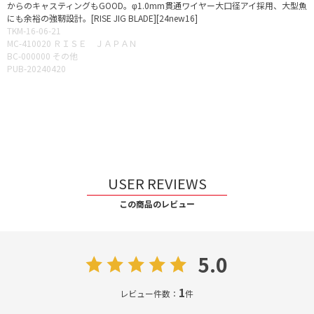
からのキャスティングもGOOD。φ1.0mm貫通ワイヤー大口径アイ採用、大型魚
にも余裕の強靭設計。[RISE JIG BLADE][24new16]
TKM-16-06-21
MC-410020 ＲＩＳＥ ＪＡＰＡＮ
BC-000000 その他
PUB-20240420
USER REVIEWS
この商品のレビュー
5.0
1
レビュー件数：
件