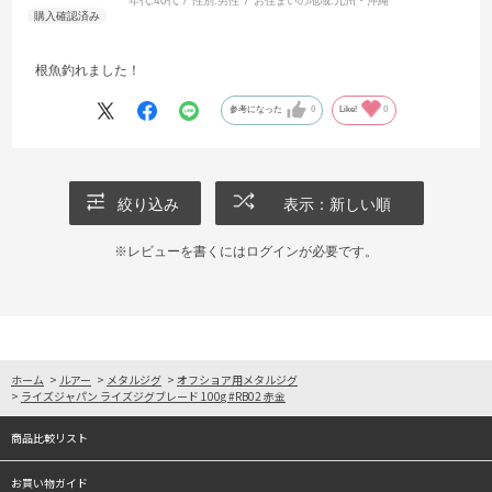
年代:
40代
性別:
男性
お住まいの地域:
九州・沖縄
根魚釣れました！
参考になった
0
Like!
0
絞り込み
表示：新しい順
※レビューを書くには
ログイン
が必要です。
ホーム
>
ルアー
>
メタルジグ
>
オフショア用メタルジグ
>
ライズジャパン ライズジグブレード 100g #RB02 赤金
商品比較リスト
お買い物ガイド