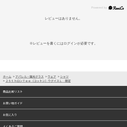
レビューはありません。
※レビューを書くには
ログイン
が必要です。
ホーム
>
アパレル・偏光グラス
>
ウェア
>
シャツ
>
２５ｔｈロンＴｅｅ（コットン）ウグイスＬ 限定
商品比較リスト
お買い物ガイド
お気に入り
よくあるご質問