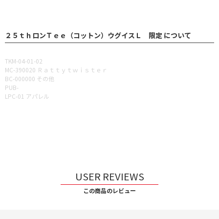
２５ｔｈロンＴｅｅ（コットン）ウグイスＬ 限定 について
TKM-04-01-02
MC-390020 Ｒａｔｔｙｔｗｉｓｔｅｒ
BC-000000 その他
PUB-
LPC-01 アパレル
USER REVIEWS
この商品のレビュー