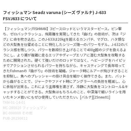
フィッシュマン Seadz varuna (シーズ ヴァルナ) J-633
FSVJ633 について
【フィッシュマン/FISHMAN】3ピースロッドというマスターピース。ピン撃
ち、ゼロバックラッシュ、飛距離を実現してきた『曲げ』の技術が、次は『ジ
グ』に命を吹き込む。このJ-633は20kgを超えるカンパチ、マグロ、ハタ類な
どの大型魚を仕留めることに特化したシリーズ随一のパワーモデル。J-632のバ
ランス感を残しつつ、パワーを数段引き上げることで400g超のジグを扱えるよ
うにし、より潮が複雑に走るエリアやディープエリアに潜む大型魚を攻略する
ために開発された。硬くて強いだけのロッドではなく、ヘビージグをハイピッ
チでアクションさせられるパワーを持ちながら、キャスティングで長年培って
きたFishmanの『曲がり』の技術を凝縮。ジャーク時にルアーが飛びすぎること
を抑制し、魚へのプレッシャーの掛け具合を細かく操作できる。また、バット
から曲がることで、ジャークやファイト時にアングラーへの負担を軽減し、心
に余裕が出来る。これにより主導権を渡さず、冷静に大型魚をコントロール&キ
ャッチすることができる。大型魚はもちろんのこと、中深海で細いラインを用
いたキンメ狙いにもぜひ使用していただきたい。[バルナ][25new01]
TKM-01-14-01
MC-280020 フィッシュマン
BC-000000 その他
PUB-20250612