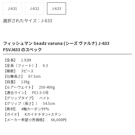
J-631
J-632
J-633
選択されたサイズ：J-633
フィッシュマン Seadz varuna (シーズ ヴァルナ) J-633
FSVJ633 のスペック
【全長】 1.92M
【全長（フィート）】 6.3
【継数】 3ピース
【仕舞長さ】 67.5cm
【自重】 138g
【ルアーウェイト】 250-400g
【適合ライン】 PE1.5-5号
【グリップタイプ】 ベイト
【グリップ（長さ】） 54.5cm
【素材】 4軸カーボン99%
【ガイド】 Kガイドチタン+ステン
【メーカー希望小売価格】 66,000円