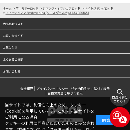
ホーム
>
竿・ルアーロッド
>
ジギング・オフショアロッド
>
ベイトジギングロッド
>
フィッシュマン Seadz varuna (シーズ ヴァルナ) J-633 FSVJ633
商品比較リスト
お買い物ガイド
お気に入り
よくあるご質問
お問い合わせ
会社概要
プライバシーポリシー
特定商取引法に基づく表示
古物営業法に基づく表示
商品検索は
こちら！
当サイトでは、利便性向上のため、クッキー
(Cookie)を利用しています。このまま当サイトを
ご利用になる場合
同意する
クッキーの利用に同意いただいたものとみなされ
ます。詳細については「
クッキーポリシー
」をご