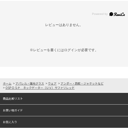
レビューはありません。
※レビューを書くには
ログイン
が必要です。
ホーム
>
アパレル・偏光グラス
>
ウェア
>
アンダー・防蚊・ジャケットなど
>
OSP ＯＳＰ ネックゲーター（ＵＶ）サファリレッド
商品比較リスト
お買い物ガイド
お気に入り