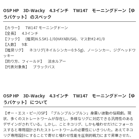
OSP HP 3D-Wacky 4.3インチ TW147 モーニングドーン【ゆ
うパケット】 のスペック
【カラー】 TW147 モーニングドーン
【全長】 4.3インチ
【フック】 (推奨)N.S.S#1-1/0(HAYABUSA)、マス針#2-#1/0
【入数】 9本
【推奨リグ】 ネコリグ(ネイルシンカー0.9-5g)、ノーシンカー、ジグヘッドワ
ッキー
【釣り方、フィールド】 淡水ルアー
【代表対象魚】 ブラックバス
OSP HP 3D-Wacky 4.3インチ TW147 モーニングドーン【ゆ
うパケット】 について
【オー・エス・ピー/OSP】「ブルンブルンブルン」身震い波動の悩殺劇。現
状、多くのストレートワームが存在し、多様なリグに対応できる汎用性のある
デザインがされている。しかし、ことネコリグ、しかも喰わせだけにフォーカ
スすると専用設計されたストレートワームの必要性にいきついた。あえてネコ
リグ専用設計にすることで寄せと喰わせ性能を圧倒的戦力にまで昇華させた、