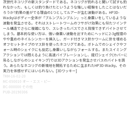
次世代ネコリグの新スタンダードである。ネコリグが釣れると聞いて試すも釣
れなかった、もしくは釣り負けたというような悔しい経験をしたことはないだ
ろうか?釣果の差がでる理由の1つとしてルアーが生む波動がある。HP3D-
Wackyはボディー全体が「ブルンブルンブルン」っと身震いをしているような
波動を発生させる。それはストレートワームのフサがけ効果にも似たツインテ
ール構造でさらに複雑になり、スレきったバスでさえ我慢できずバイトさせて
しまう。基本的な使い方は、強い身震い波動を出すためにヘッドに2-3g程度の
やや重めのネイルシンカーを挿入し、ガード付きマス針かワームに針を埋める
オフセットタイプのマス針を使ったネコリグである。ボトムでのシェイクやフ
ォール時のシェイクにも反応し身震いしながらフォールする。またスイミング
アクションでは悶えるように高速バイブレーションし、提灯シェイク(カバーに
吊るしながらのシェイキング)では3Dアクションを発生させバスのバイトを誘
う。あらたなネコリグの新境地を開拓するために生まれたHP3D-Wacky。その
実力を体感せずにはいられない。[3Dワッキー]
TKM-16-02-20
MC-050010 オー・エス・ピー
BC-000000 その他
PUB-20190306