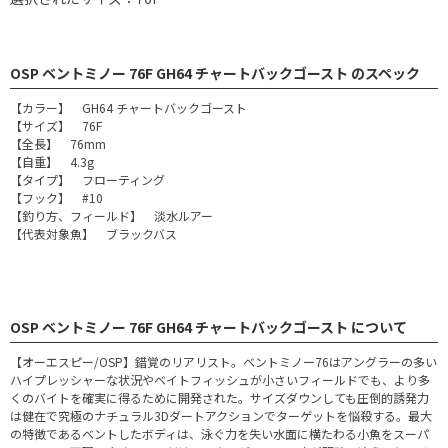
OSP ベントミノー 76F GH64 チャートバックゴースト のスペック
【カラー】 GH64 チャートバックゴースト
【サイズ】 76F
【全長】 76mm
【自重】 4.3g
【タイプ】 フローティング
【フック】 #10
【釣り方、フィールド】 淡水ルアー
【代表対象魚】 ブラックバス
OSP ベントミノー 76F GH64 チャートバックゴースト について
【オーエスピー/OSP】錯覚のリアリスト。ベントミノー76はアングラーの多い
ハイプレッシャーな状況やベイトフィッシュが小さいフィールドでも、より多
くのバイトを確実に得るために開発された。サイズダウンしても圧倒的誘発力
は健在で究極のナチュラル3Dダートアクションでターゲットを悩殺する。最大
の特徴であるベントしたボディは、泳ぐ力を失い水面に横たわる小魚をスーパ