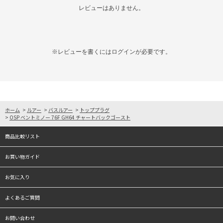
レビューはありません。
※レビューを書くには
ログイン
が必要です。
ホーム
>
ルアー
>
バスルアー
>
トッププラグ
>
OSP ベントミノー 76F GH64 チャートバックゴースト
商品比較リスト
お買い物ガイド
お気に入り
よくあるご質問
お問い合わせ