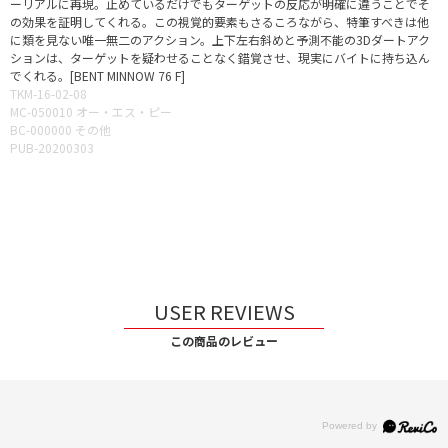
ーリアルに再現。止めているだけでもターゲットの反応が明確に違うことでそ
の効果を証明してくれる。この視覚的要素もさるころながら、特筆すべきは他
に類を見ない唯一無二のアクション。上下左右斜めと予測不能の3Dダートアク
ションは、ターゲットを疑わせることなく錯覚させ、現実にバイトに持ち込ん
でくれる。[BENT MINNOW 76 F]
TKM-16-02-08
MC-050010 オー・エス・ピー
BC-000000 その他
PUB-20200303
USER REVIEWS
この商品のレビュー