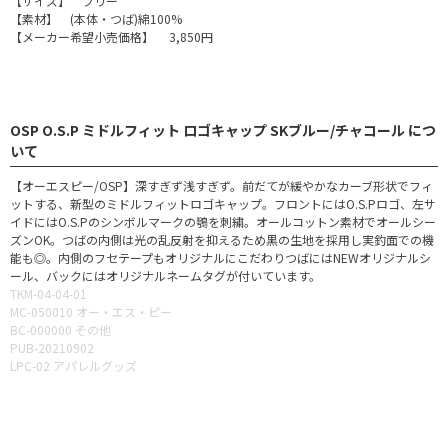
【サイズ】 フリー
【素材】 (本体・つば)綿100%
【メーカー希望小売価格】 3,850円
OSP O.S.P ミドルフィット ロゴキャップ SKブルー/チャコール につ
いて
【オーエスピー/OSP】深すぎず浅すぎず。前だてが緩やかなカーブ形状でフィ
ットする、新型のミドルフィットロゴキャップ。フロントにはO.S.Pロゴ、左サ
イドにはO.S.Pのシンボルマークの鶚を刺繍。オールコットン素材でオールシー
ズンOK。つばの内側は光の乱反射を抑えるため黒の生地を採用し実釣面での機
能も◎。内側のフセテープもオリジナルにこだわりつばにはNEWオリジナルシ
ール、バックにはオリジナルネームタグが付いています。
TKM-04-04-01
MC-050010 オー・エス・ピー
BC-000000 その他
PUB-20210902
LPC-02 アパレルグッズ