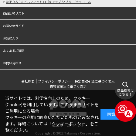
>
OSP O.S.P ミドルフィット ロゴキャップ SKブルー/チャコール
商品比較リスト
お買い物ガイド
お気に入り
よくあるご質問
お問い合わせ
会社概要
プライバシーポリシー
特定商取引法に基づく表示
古物営業法に基づく表示
商品検索は
こちら！
当サイトでは、利便性向上のため、クッキー
(Cookie)を利用しています。このまま当サイトを
ご利用になる場合
同意する
クッキーの利用に同意いただいたものとみなされ
ます。詳細については「
クッキーポリシー
」をご
公式ホームページ
覧ください。
Copyright © 2022 Takamiya Corporation.