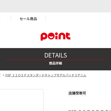
ー
セール商品
DETAILS
商品詳細
プ
>
OSP ２２ＯＳＰスタンダードキャップモデルパッチ３デニム