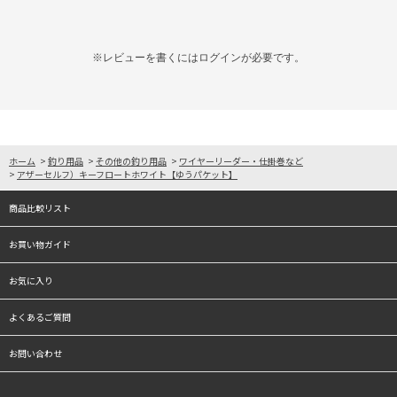
※レビューを書くには
ログイン
が必要です。
ホーム
>
釣り用品
>
その他の釣り用品
>
ワイヤーリーダー・仕掛巻など
>
アザーセルフ）キーフロートホワイト【ゆうパケット】
商品比較リスト
お買い物ガイド
お気に入り
よくあるご質問
お問い合わせ