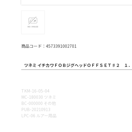
商品コード：4573391002701
ツネミ イチカワＦＯＢジグヘッドＯＦＦＳＥＴ♯２ １．
TKM-16-05-04
MC-180030 ツネミ
BC-000000 その他
PUB-20210913
LPC-06 ルアー用品