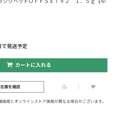
ＯＢジグヘッドＯＦＦＳＥＴ♯２ １．５ｇ【ゆ
日で発送予定
カートに入れる
の在庫を確認
舗価格とオンラインストア価格が異なる場合がございます。