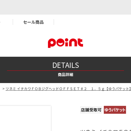
ー
セール商品
DETAILS
商品詳細
>
ツネミ イチカワＦＯＢジグヘッドＯＦＦＳＥＴ♯２ １．５ｇ【ゆうパケット