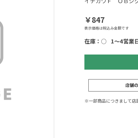
イチカワＦ ＯＢジ
￥847
表示価格は税込み金額です
在庫：○
1～4営業
店舗
※一部商品につきまして店