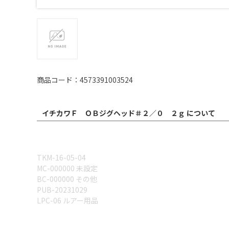
商品コード：4573391003524
イチカワＦ ＯＢジグヘッド＃２／０ ２ｇ について
TKM-16-05-04
MC-000000 未設定
BC-000000 その他
PUB-20231029
LPC-06 ルアー用品