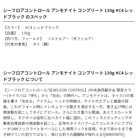
シーフロアコントロール アンモナイト コンプリート 130g #C4 レッ
ドブラック のスペック
【カラー】 #C4 レッドブラック
【自重】 130g
【釣り方、フィールド】 ソルトルアー（オフショア）
【代表対象魚】 タイ（鯛）
シーフロアコントロール アンモナイト コンプリート 130g #C4 レッ
ドブラック について
【シーフロアコントロール/SEAFLOOR CONTROL】(中央漁具展示会 限定カラ
ー)タイラバは「待ち」から「攻め」の時代へ。アンモナイトは、タイラバの常
識を覆す「攻める」アイテム。ヘッドの特徴は、サイドのエグレと腹面の段
差。これがフォール時にイレギュラーな動きを演出する一方、巻き上げ時には
微波動を起こしてタイにアピール。さらに引き重りも軽減。あえてスカートを
排除し、ネクタイは従来に比べタイト幅に設計。このフィネスセッティングが
集魚効果抜群の微波動を起こし、近年のタイラバブームでスレたタイにアプロ
ーチ!JAMフックライトをベースにした専用フックを採用。今まで掛かるまで巻
き続けていた釣りではなく、掛ける釣りの醍醐味が味わえる![AMMONITE]