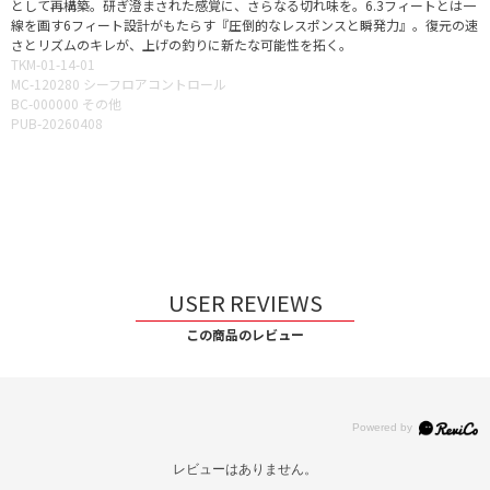
として再構築。研ぎ澄まされた感覚に、さらなる切れ味を。6.3フィートとは一
線を画す6フィート設計がもたらす『圧倒的なレスポンスと瞬発力』。復元の速
さとリズムのキレが、上げの釣りに新たな可能性を拓く。
TKM-01-14-01
MC-120280 シーフロアコントロール
BC-000000 その他
PUB-20260408
USER REVIEWS
この商品のレビュー
レビューはありません。