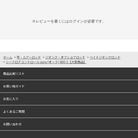
※レビューを書くには
ログイン
が必要です。
ホーム
>
竿・ルアーロッド
>
ジギング・オフショアロッド
>
ベイトジギングロッド
>
シーフロアコントロール aura (オーラ) 600-3【大型商品】
商品比較リスト
お買い物ガイド
お気に入り
よくあるご質問
お問い合わせ