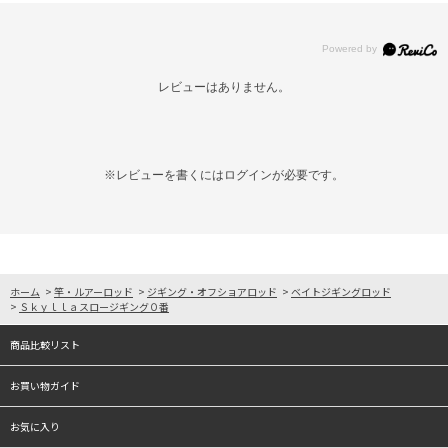
レビューはありません。
※レビューを書くには
ログイン
が必要です。
ホーム
>
竿・ルアーロッド
>
ジギング・オフショアロッド
>
ベイトジギングロッド
>
Ｓｋｙｌｌａスロージギング０番
商品比較リスト
お買い物ガイド
お気に入り