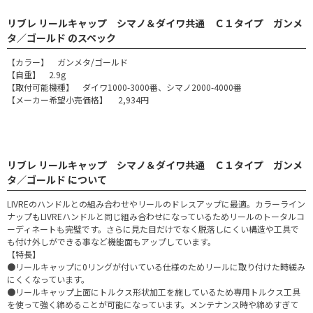
リブレ リールキャップ シマノ＆ダイワ共通 Ｃ１タイプ ガンメ
タ／ゴールド のスペック
【カラー】 ガンメタ/ゴールド
【自重】 2.9g
【取付可能機種】 ダイワ1000-3000番、シマノ2000-4000番
【メーカー希望小売価格】 2,934円
リブレ リールキャップ シマノ＆ダイワ共通 Ｃ１タイプ ガンメ
タ／ゴールド について
LIVREのハンドルとの組み合わせやリールのドレスアップに最適。カラーライン
ナップもLIVREハンドルと同じ組み合わせになっているためリールのトータルコ
ーディネートも完璧です。さらに見た目だけでなく脱落しにくい構造や工具で
も付け外しができる事など機能面もアップしています。
【特長】
●リールキャップに0リングが付いている仕様のためリールに取り付けた時緩み
にくくなっています。
●リールキャップ上面にトルクス形状加工を施しているため専用トルクス工具
を使って強く締めることが可能になっています。メンテナンス時や締めすぎて