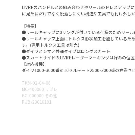
LIVREのハンドルとの組み合わせやリールのドレスアップ
に見た目だけでなく脱落しにくい構造や工具でも付け外し
【特長】
●リールキャップに0リングが付いている仕様のためリール
●リールキャップ上面にトルクス形状加工を施しているた
す。(専用トルクス工具は別売)
●ダイワとシマノ共通タイプはロングスカート
●スカートサイドのLIVREレーザーマーキングは好みの
【対応機種】
ダイワ1000-3000番※10セルテート2500-3000番の右
TKM-02-04-06
MC-400060 リブレ
BC-000000 その他
PUB-20010101