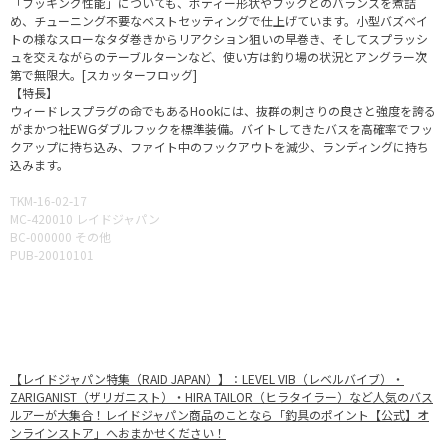
「フッキング性能」についても、ボディー形状やフックとのバランスを煮詰
め、チューニング不要なベストセッティングで仕上げています。小型バズベイ
トの様なスローなタダ巻きからリアクション狙いの早巻き、そしてスプラッシ
ュを交えながらのテーブルターンなど、使い方は釣り場の状況とアングラー次
第で無限大。[スカッターフロッグ]
【特長】
ウィードレスプラグの命でもあるHookには、抜群の刺さりの良さと強度を誇る
がまかつ社EWGダブルフックを標準装備。バイトしてきたバスを高確率でフッ
クアップに持ち込み、ファイト中のフックアウトを減少、ランディングに持ち
込みます。
TKM-16-02-17
MC-420010 レイドジャパン
BC-000000 その他
PUB-20010101
【レイドジャパン特集（RAID JAPAN）】：LEVEL VIB（レベルバイブ）・
ZARIGANIST（ザリガニスト）・HIRA TAILOR（ヒラタイラー）など人気のバス
ルアーが大集合！レイドジャパン商品のことなら「釣具のポイント【公式】オ
ンラインストア」へおまかせください！