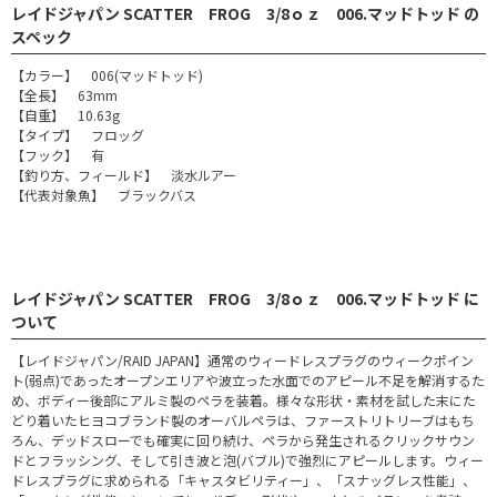
レイドジャパン SCATTER FROG 3/8ｏｚ 006.マッドトッド の
スペック
【カラー】 006(マッドトッド)
【全長】 63mm
【自重】 10.63g
【タイプ】 フロッグ
【フック】 有
【釣り方、フィールド】 淡水ルアー
【代表対象魚】 ブラックバス
レイドジャパン SCATTER FROG 3/8ｏｚ 006.マッドトッド に
ついて
【レイドジャパン/RAID JAPAN】通常のウィードレスプラグのウィークポイン
ト(弱点)であったオープンエリアや波立った水面でのアピール不足を解消するた
め、ボディー後部にアルミ製のペラを装着。様々な形状・素材を試した末にた
どり着いたヒヨコブランド製のオーバルペラは、ファーストリトリーブはもち
ろん、デッドスローでも確実に回り続け、ペラから発生されるクリックサウン
ドとフラッシング、そして引き波と泡(バブル)で強烈にアピールします。ウィー
ドレスプラグに求められる「キャスタビリティー」、「スナッグレス性能」、