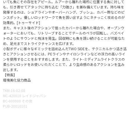
いても魚にその存在をアピール。ルアーから離れた場所に位置する魚に対して
も、引き寄せてアタックに持ち込む「力強さ」を兼ね備えています。持ち味を
発揮するのは、ショアラインやオーバーハング、ブッシュ、カバー際などのピ
ンスポット。優しいロッドワークで魚を誘い出すようにネチっこく攻めるのが
効果的。[トゥーサイド]
また、キャスト後のアクションで狙ったカバーから離れた場合や、オープンウ
ォーターにおいても、リトリーブすることでテールのペラが回転し、バズベイ
トのようにサウンドと飛沫を発生。回収時にも魚を誘い続けることが可能なた
め、足元までストライクチャンスを広げます。
小型ボディに様々なギミックを詰め込んだTWO SIDEを、テクニカルかつ活き活
きとアクションさせるには、PEラインやナイロンラインなどの浮力の高いライ
ンを使用することをおすすめします。また、ライト-ミディアムライトクラスの
柔らかいロッドをお使いいただくことで、より生命感のあるアクションを生み
出します。
【特長】
環境美化協力商品
TKM-16-02-08
MC-420010 レイドジャパン
BC-000000 その他
PUB-20010101