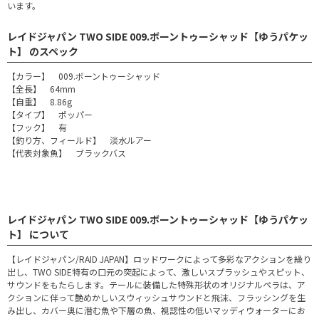
います。
レイドジャパン TWO SIDE 009.ボーントゥーシャッド【ゆうパケッ
ト】 のスペック
【カラー】 009.ボーントゥーシャッド
【全長】 64mm
【自重】 8.86g
【タイプ】 ポッパー
【フック】 有
【釣り方、フィールド】 淡水ルアー
【代表対象魚】 ブラックバス
レイドジャパン TWO SIDE 009.ボーントゥーシャッド【ゆうパケッ
ト】 について
【レイドジャパン/RAID JAPAN】ロッドワークによって多彩なアクションを繰り
出し、TWO SIDE特有の口元の突起によって、激しいスプラッシュやスピット、
サウンドをもたらします。テールに装備した特殊形状のオリジナルペラは、ア
クションに伴って艶めかしいスウィッシュサウンドと飛沫、フラッシングを生
み出し、カバー奥に潜む魚や下層の魚、視認性の低いマッディウォーターにお