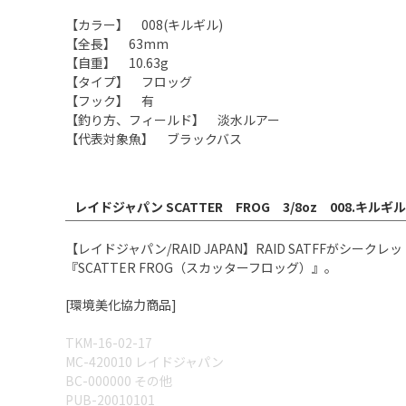
【カラー】 008(キルギル)
【全長】 63mm
【自重】 10.63g
【タイプ】 フロッグ
【フック】 有
【釣り方、フィールド】 淡水ルアー
【代表対象魚】 ブラックバス
レイドジャパン SCATTER FROG 3/8oz 008.キルギ
【レイドジャパン/RAID JAPAN】RAID SATFFが
『SCATTER FROG（スカッターフロッグ）』。
[環境美化協力商品]
TKM-16-02-17
MC-420010 レイドジャパン
BC-000000 その他
PUB-20010101