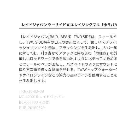
レイドジャパン ツーサイド 013.レイジングブル【ゆうパ
【レイドジャパン/RAID JAPAN】TWO SIDEは
し、TWO SIDE特有の口元の突起によって、激しいスプ
ッシュサウンドと飛沫、フラッシングを生み出し、カバー
に対しても、引き寄せてアタックに持ち込む「力強さ」を兼
優しいロッドワークで魚を誘い出すようにネチっこく攻め
とでテールのペラが回転し、バズベイトのようにサウンドと
操り方次第で様々な側面を見せる、2WAYトップウォーター
やナイロンラインなどの浮力の高いラインを使用することを
を生み出します。
TKM-16-02-08
MC-420010 レイドジャパン
BC-000000 その他
PUB-20160620