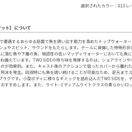
選択されたカラー：013.
ケット】 について
、フィールドで遭遇するあらゆる局面で魚を誘い出す能力を高めたトップウォ
ラッシュやスピット、サウンドをもたらします。テールに装備した特殊形
奥に潜む魚や下層の魚、視認性の低いマッディウォーターにおいても魚に
ね備えています。TWO SIDEの持ち味を発揮するのは、ショアライン
るのが効果的。また、キャスト後のアクションで狙ったカバーから離れた
飛沫を発生。回収時にも魚を誘い続けることが可能なため、足元までストラ
プラグです。小型ボディに様々なギミックを詰め込んだTWO SIDEを
おすすめします。また、ライト-ミディアムライトクラスの柔らかいロ