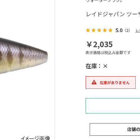
ウォータープラグ。
レイドジャパン ツー
5.0
（2）
レ
￥2,035
表示価格は税込み金額です
在庫：×
在庫がありません
店舗