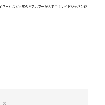
OR（ヒラタイラー）など人気のバスルアーが大集合！レイドジャパン商
(2)