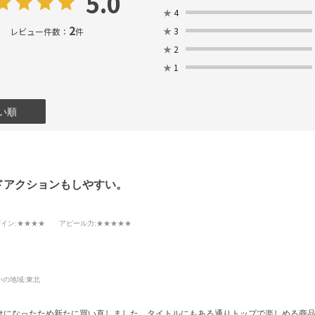
5.0
★
4
2
★
3
レビュー件数：
件
★
2
★
1
い順
ドアクションもしやすい。
ザイン
:★★★★
アピール力
:★★★★★
いの地域:
東北
になったため新たに買い直しました。タイトルにもある通りトップで楽しめる商