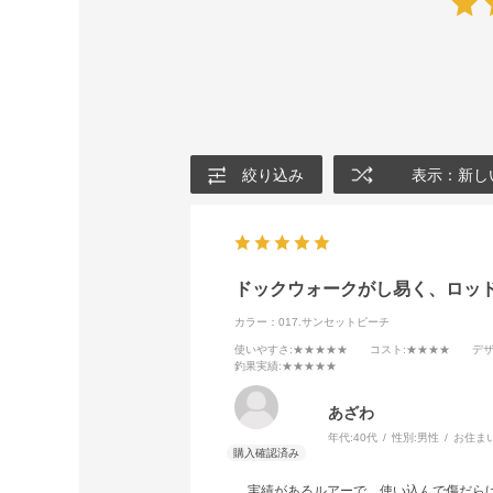
絞り込み
表示：新し
ドックウォークがし易く、ロッ
カラー：017.サンセットピーチ
使いやすさ
:★★★★★
コスト
:★★★★
デ
釣果実績
:★★★★★
あざわ
年代:
40代
性別:
男性
お住ま
実績があるルアーで、使い込んで傷だらけ