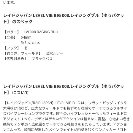
います。
レイドジャパン LEVEL VIB BIG 008.レイジングブル【ゆうパケッ
ト】 のスペック
【カラー】 LVL008.RAGING BULL
【全長】 64mm
5/8oz class
【フック】 有
【釣り方、フィールド】 淡水ルアー
【代表対象魚】 ブラックバス
レイドジャパン LEVEL VIB BIG 008.レイジングブル【ゆうパケッ
ト】 について
【レイドジャパン/RAID JAPAN】LEVEL VIB B.I.G.は、フラットビッグレイクや
大規模野池など、広大なフィールドでも抜群の存在感でサーチできるフルサイ
ズバイブレーションプラグです。昨今のハイプレッシャー化したフィールドに
アジャストすべく、ボディはデカいがアクションは控えめに調整。心地よい巻き
抵抗でテンポ良く広範囲をサーチできる軽快さをもたらしています。アクショ
ンによって、頭部に配置したメインウェイトが内壁を叩くワンノッカー「ゴト