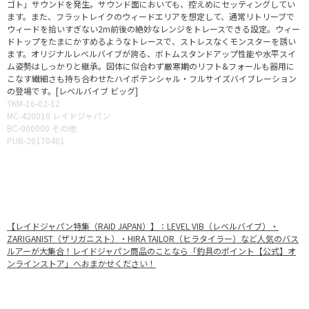
ゴト」サウンドを発生。サウンド面においても、控えめにセッティングしてい
ます。また、フラットレイクのウィードエリアを想定して、通常リトリーブで
ウィードを拾いすぎない2m前後の絶妙なレンジをトレースできる設定。ウィー
ドトップをたまにかすめるようなトレースで、ストレスなくモンスターを誘い
ます。オリジナルレベルバイブが誇る、ボトムスタンドアップ性能や水平スイ
ム姿勢はしっかりと継承。図体に似合わず厳寒期のリフト&フォールも器用に
こなす繊細さも持ち合わせたハイポテンシャル・フルサイズバイブレーション
の登場です。[レベルバイブ ビッグ]
TKM-16-02-12
MC-420010 レイドジャパン
BC-000000 その他
PUB-20170401
【レイドジャパン特集（RAID JAPAN）】：LEVEL VIB（レベルバイブ）・
ZARIGANIST（ザリガニスト）・HIRA TAILOR（ヒラタイラー）など人気のバス
ルアーが大集合！レイドジャパン商品のことなら「釣具のポイント【公式】オ
ンラインストア」へおまかせください！