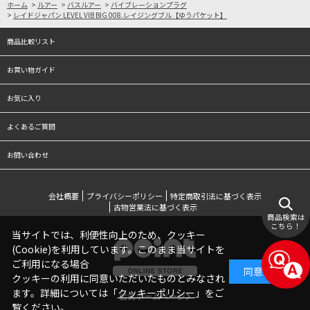
ホーム
>
ルアー
>
バスルアー
>
バイブレーションプラグ
>
レイドジャパン LEVEL VIB BIG 008.レイジングブル【ゆうパケット】
商品比較リスト
お買い物ガイド
お気に入り
よくあるご質問
お問い合わせ
会社概要
プライバシーポリシー
特定商取引法に基づく表示
古物営業法に基づく表示
商品検索は
こちら！
当サイトでは、利便性向上のため、クッキー
(Cookie)を利用しています。このまま当サイトを
ご利用になる場合
同意する
クッキーの利用に同意いただいたものとみなされ
ます。詳細については「
クッキーポリシー
」をご
公式ホームページ
覧ください。