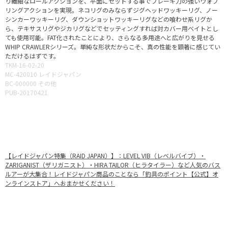
り繊細なロールアクションを、平面にセットする事でブレーキ力の強いウォブ
リングアクションを実現。ネコリグのみならずジグヘッドワッキーリグ、ノー
シンカーワッキーリグ、ダウンショットワッキーリグなどの喰わせ系リグか
ら、テキサスリグやジカリグなどでセッティングすれば対カバー用ベイトとし
ても使用可能。FAT化されたことにより、さらなる多用途へと広がりを見せる
WHIP CRAWLERシリーズ。単純な形状だからこそ、真の性能を顕著に感じてい
ただけるはずです。
TKM-16-02-20
MC-420010 レイドジャパン
BC-000000 その他
PUB-20170421
【レイドジャパン特集（RAID JAPAN）】：LEVEL VIB（レベルバイブ）・
ZARIGANIST（ザリガニスト）・HIRA TAILOR（ヒラタイラー）など人気のバス
ルアーが大集合！レイドジャパン商品のことなら「釣具のポイント【公式】オ
ンラインストア」へおまかせください！