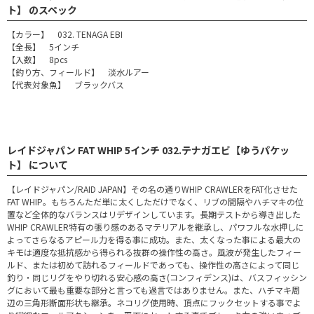
ト】 のスペック
【カラー】 032. TENAGA EBI
【全長】 5インチ
【入数】 8pcs
【釣り方、フィールド】 淡水ルアー
【代表対象魚】 ブラックバス
レイドジャパン FAT WHIP 5インチ 032.テナガエビ【ゆうパケッ
ト】 について
【レイドジャパン/RAID JAPAN】その名の通りWHIP CRAWLERをFAT化させた
FAT WHIP。もちろんただ単に太くしただけでなく、リブの間隔やハチマキの位
置など全体的なバランスはリデザインしています。長期テストから導き出した
WHIP CRAWLER特有の張り感のあるマテリアルを継承し、パワフルな水押しに
よってさらなるアピール力を得る事に成功。また、太くなった事による最大の
キモは適度な抵抗感から得られる抜群の操作性の高さ。風波が発生したフィー
ルド、または初めて訪れるフィールドであっても、操作性の高さによって同じ
釣り・同じリグをやり切れる安心感の高さ(コンフィデンス)は、バスフィッシン
グにおいて最も重要な部分と言っても過言ではありません。また、ハチマキ周
辺の三角形断面形状も継承。ネコリグ使用時、頂点にフックセットする事でよ