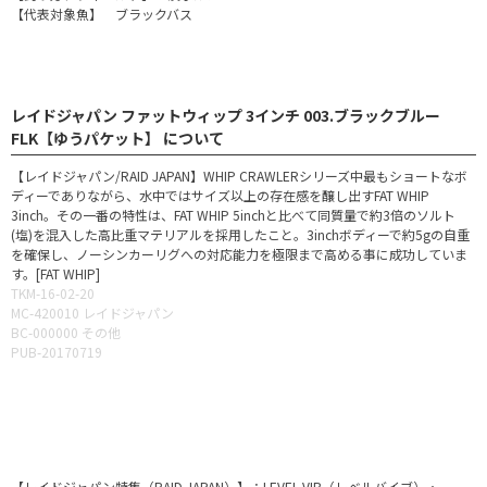
【代表対象魚】 ブラックバス
レイドジャパン ファットウィップ 3インチ 003.ブラックブルー
FLK【ゆうパケット】 について
【レイドジャパン/RAID JAPAN】WHIP CRAWLERシリーズ中最もショートなボ
ディーでありながら、水中ではサイズ以上の存在感を醸し出すFAT WHIP
3inch。その一番の特性は、FAT WHIP 5inchと比べて同質量で約3倍のソルト
(塩)を混入した高比重マテリアルを採用したこと。3inchボディーで約5gの自重
を確保し、ノーシンカーリグへの対応能力を極限まで高める事に成功していま
す。[FAT WHIP]
TKM-16-02-20
MC-420010 レイドジャパン
BC-000000 その他
PUB-20170719
【レイドジャパン特集（RAID JAPAN）】：LEVEL VIB（レベルバイブ）・