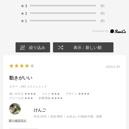
★
3
(0)
★
2
(0)
★
1
(0)
絞り込み
表示：新しい順
2024.2.26
動きがいい
カラー：063.コスメシャッド
使いやすさ
:★★★★
コスト
:★★★
デザイン
:★★★★
アピール力
:★★★
釣果実績
:★★★★
けんご
年代:
20代
性別:
男性
お住まいの地域:
中国・四国