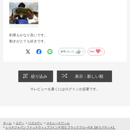
釣果もかなり良いです。
動きがとても好きです。
参考になった
0
Like!
0
絞り込み
表示：新しい順
※レビューを書くには
ログイン
が必要です。
ホーム
>
ルアー
>
バスルアー
>
ストレートワーム
>
レイドジャパン ファットウィップ 3インチ 003.ブラックブルーFLK【ゆうパケット】