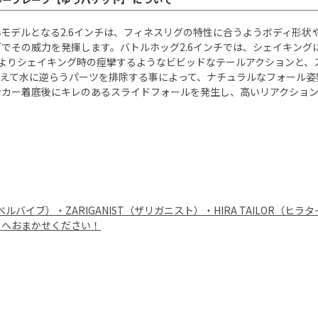
ーズ最小モデルとなる2.6インチは、フィネスリグの特性に合うようボディ
でその威力を発揮します。バトルホッグ2.6インチでは、シェイキング
よりシェイキング時の痙攣するようなビビッドなテールアクションと、
敢えて水に逆らうパーツを排除する事によって、ナチュラルなフォール姿
ンカー着底後にキレのあるスライドフォールを発生し、高いリアクショ
B（レベルバイブ）・ZARIGANIST（ザリガニスト）・HIRA TAIL
」へおまかせください！