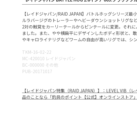
【レイドジャパン/RAID JAPAN】バトルホッグシリ
ルラバージグのトレーラーやヘビーダウンショットリグなど
2対の触覚をカーリーテールからピンテールに変更。それに
ました。また、やや横扁平にデザインしたボディ形状と、
やキャロライナリグなどワームの自由が高いリグでは、シ
TKM-16-02-22
MC-420010 レイドジャパン
BC-000000 その他
PUB-20171017
【レイドジャパン特集（RAID JAPAN）】：LEVEL VI
品のことなら「釣具のポイント【公式】オンラインストア