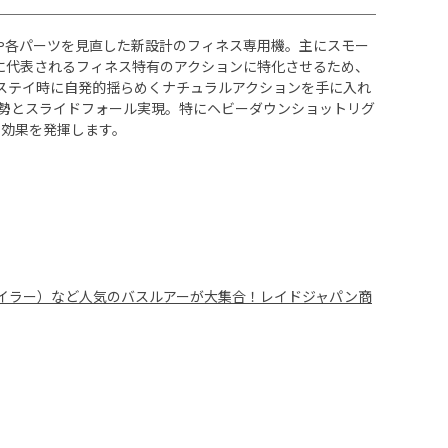
形状や各パーツを見直した新設計のフィネス専用機。主にスモー
に代表されるフィネス特有のアクションに特化させるため、
ステイ時に自発的揺らめくナチュラルアクションを手に入れ
勢とスライドフォール実現。特にヘビーダウンショットリグ
ン効果を発揮します。
OR（ヒラタイラー）など人気のバスルアーが大集合！レイドジャパン商