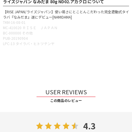
ライズジャパン なみだま 80g ND02.アカクロ について
【RISE JAPAN/ライズジャパン】使い易さにとことんこだわった完全遊動式タイ
ラバ『なみだま』遂にデビュー[NAMIDAMA]
TKM-16-08-01
MC-410020 ＲＩＳＥ ＪＡＰＡＮ
BC-000000 その他
PUB-20190904
LPC-13 タイラバ・ヒトツテンヤ
USER REVIEWS
この商品のレビュー
4.3