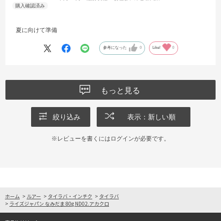
夏に向けて準備
参考になった
0
Like!
0
もっと見る
絞り込み
表示：新しい順
※レビューを書くには
ログイン
が必要です。
ホーム
>
ルアー
>
タイラバ・インチク
>
タイラバ
>
ライズジャパン なみだま 80g ND02.アカクロ