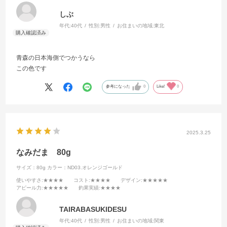
しぶ
年代:
40代
性別:
男性
お住まいの地域:
東北
青森の日本海側でつかうなら
この色です
参考になった
0
Like!
0
2025.3.25
なみだま 80g
サイズ：80g
カラー：ND03.オレンジゴールド
使いやすさ
:★★★★
コスト
:★★★★
デザイン
:★★★★★
アピール力
:★★★★★
釣果実績
:★★★★
TAIRABASUKIDESU
年代:
40代
性別:
男性
お住まいの地域:
関東