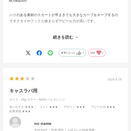
ハリのある素材のスカートが早まきでも大きなカーブをキープするの
でネクタイやフックと絡まらずアピール力が高いです。
シンカーの形状により水流を切り裂くのでスカートやネクタイの動き
続きを読む
を邪魔する事なく集魚効果を発揮させます。
使いやすいのでオススメです！
参考になった
0
Like!
0
2024.5.15
キャスラバ用
サイズ：45g
カラー：ND04.べたオレンジ
使いやすさ
:★★★
コスト
:★★★
デザイン
:★★★
アピール力
:★★★
釣果実績
:★★★
no name
年代:
40代
性別:
男性
お住まいの地域:
関東