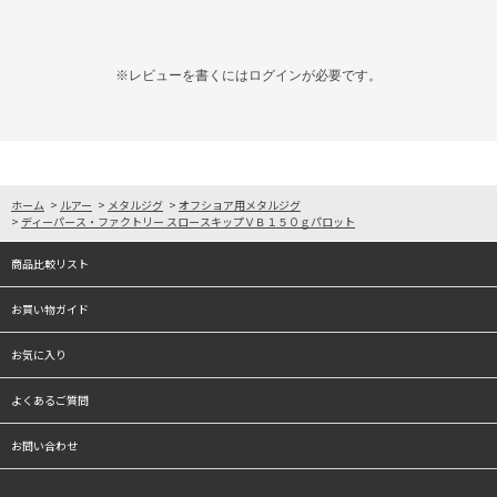
※レビューを書くには
ログイン
が必要です。
ホーム
>
ルアー
>
メタルジグ
>
オフショア用メタルジグ
>
ディーパース・ファクトリー スロースキップＶＢ１５０ｇパロット
商品比較リスト
お買い物ガイド
お気に入り
よくあるご質問
お問い合わせ