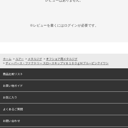
レビューはありません。
※レビューを書くには
ログイン
が必要です。
ホーム
>
ルアー
>
メタルジグ
>
オフショア用メタルジグ
>
ディーパース・ファクトリー スロースキップＶＢ１８０ｇＭブルーピンクイワシ
商品比較リスト
お買い物ガイド
お気に入り
よくあるご質問
お問い合わせ