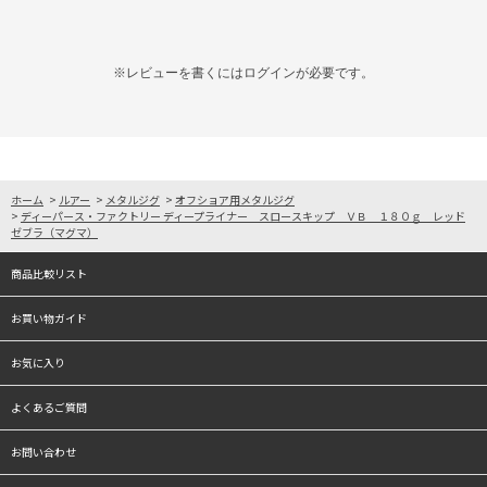
※レビューを書くには
ログイン
が必要です。
ホーム
>
ルアー
>
メタルジグ
>
オフショア用メタルジグ
>
ディーパース・ファクトリー ディープライナー スロースキップ ＶＢ １８０ｇ レッド
ゼブラ（マグマ）
商品比較リスト
お買い物ガイド
お気に入り
よくあるご質問
お問い合わせ