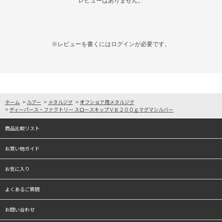
レビューはありません。
※レビューを書くには
ログイン
が必要です。
ホーム
>
ルアー
>
メタルジグ
>
オフショア用メタルジグ
>
ディーパース・ファクトリー スロースキップＶＢ２００ｇマグマシルバー
商品比較リスト
お買い物ガイド
お気に入り
よくあるご質問
お問い合わせ