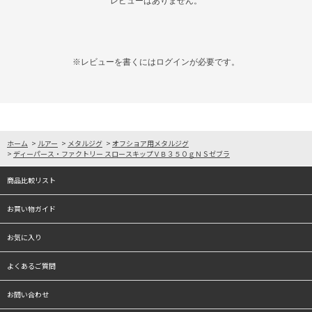
レビューはありません。
※レビューを書くには
ログイン
が必要です。
ホーム
>
ルアー
>
メタルジグ
>
オフショア用メタルジグ
>
ディーパース・ファクトリー スロースキップＶＢ３５０ｇＮＳゼブラ
商品比較リスト
お買い物ガイド
お気に入り
よくあるご質問
お問い合わせ