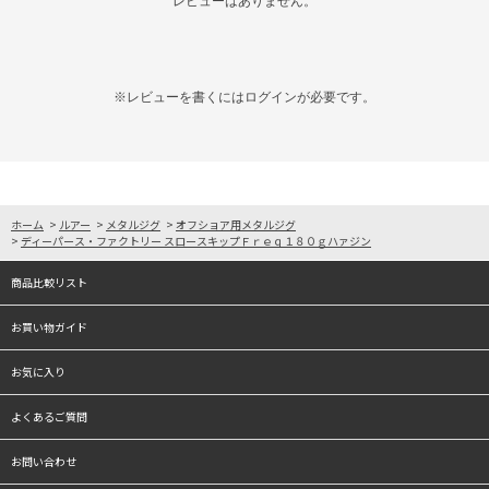
レビューはありません。
※レビューを書くには
ログイン
が必要です。
ホーム
>
ルアー
>
メタルジグ
>
オフショア用メタルジグ
>
ディーパース・ファクトリー スロースキップＦｒｅｑ１８０ｇハァジン
商品比較リスト
お買い物ガイド
お気に入り
よくあるご質問
お問い合わせ