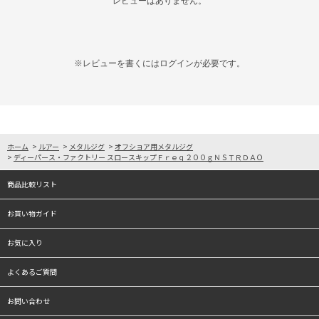
レビューはありません。
※レビューを書くには
ログイン
が必要です。
ホーム
>
ルアー
>
メタルジグ
>
オフショア用メタルジグ
>
ディーパース・ファクトリー スロースキップＦｒｅｑ２００ｇＮＳＴＲＤＡＯ
商品比較リスト
お買い物ガイド
お気に入り
よくあるご質問
お問い合わせ