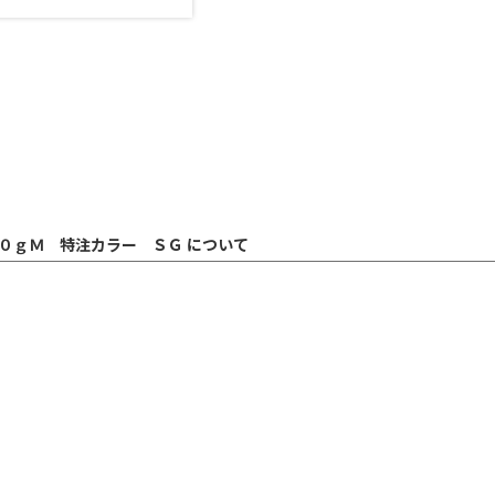
０ｇＭ 特注カラー ＳＧ について