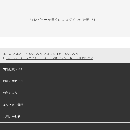
※レビューを書くには
ログイン
が必要です。
ホーム
>
ルアー
>
メタルジグ
>
オフショア用メタルジグ
>
ディーパース・ファクトリー スロースキップＶｉｂ１３０ｇピンク
商品比較リスト
お買い物ガイド
お気に入り
よくあるご質問
お問い合わせ