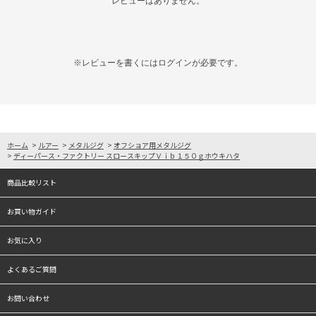
レビューはありません。
※レビューを書くには
ログイン
が必要です。
ホーム
>
ルアー
>
メタルジグ
>
オフショア用メタルジグ
>
ディーパース・ファクトリー スロースキップＶｉｂ１５０ｇホウキハタ
商品比較リスト
お買い物ガイド
お気に入り
よくあるご質問
お問い合わせ