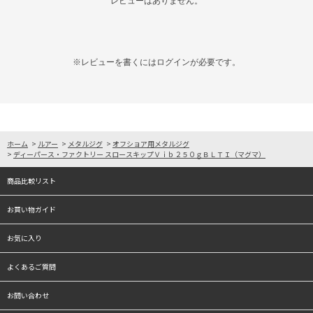
レビューはありません。
※レビューを書くには
ログイン
が必要です。
ホーム
>
ルアー
>
メタルジグ
>
オフショア用メタルジグ
>
ディーパース・ファクトリー スロースキップＶｉｂ２５０ｇＢＬＴＩ（マグマ）
商品比較リスト
お買い物ガイド
お気に入り
よくあるご質問
お問い合わせ