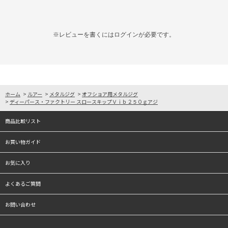
※レビューを書くには
ログイン
が必要です。
ホーム
>
ルアー
>
メタルジグ
>
オフショア用メタルジグ
>
ディーパース・ファクトリー スロースキップＶｉｂ２５０ｇアジ
商品比較リスト
お買い物ガイド
お気に入り
よくあるご質問
お問い合わせ